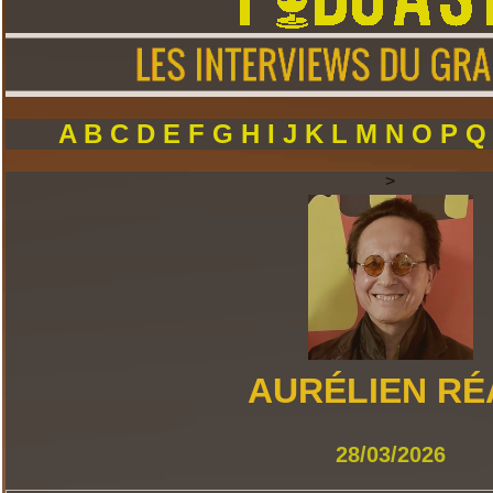
A
B
C
D
E
F
G
H
I
J
K
L
M
N
O
P
>
AURÉLIEN RÉ
28/03/2026