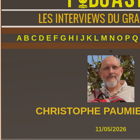
A
B
C
D
E
F
G
H
I
J
K
L
M
N
O
P
>
CHRISTOPHE PAUMI
11/05/2026