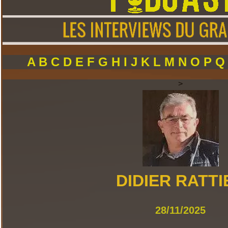
A
B
C
D
E
F
G
H
I
J
K
L
M
N
O
P
>
DIDIER RATTI
28/11/2025