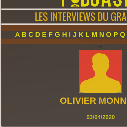
A
B
C
D
E
F
G
H
I
J
K
L
M
N
O
P
>
OLIVIER MONN
03/04/2020