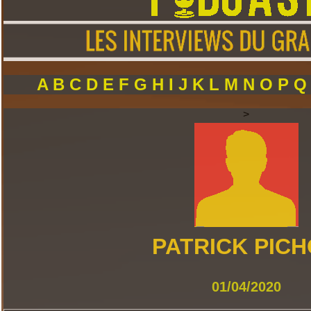
A
B
C
D
E
F
G
H
I
J
K
L
M
N
O
P
>
PATRICK PIC
01/04/2020