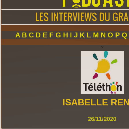
A
B
C
D
E
F
G
H
I
J
K
L
M
N
O
P
>
ISABELLE RE
26/11/2020