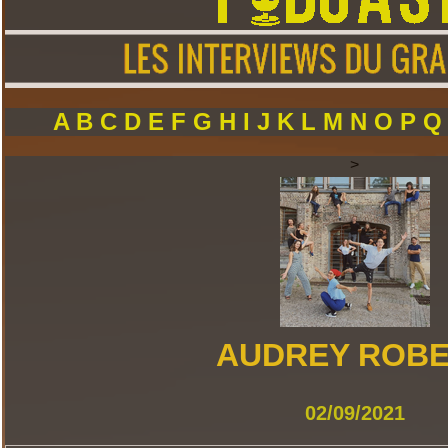
A
B
C
D
E
F
G
H
I
J
K
L
M
N
O
P
>
AUDREY ROB
02/09/2021