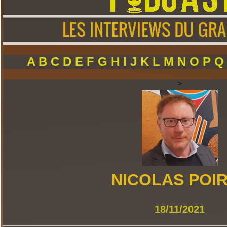
A
B
C
D
E
F
G
H
I
J
K
L
M
N
O
P
>
NICOLAS POI
18/11/2021