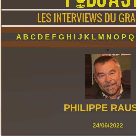
A
B
C
D
E
F
G
H
I
J
K
L
M
N
O
P
>
PHILIPPE RAU
24/06/2022