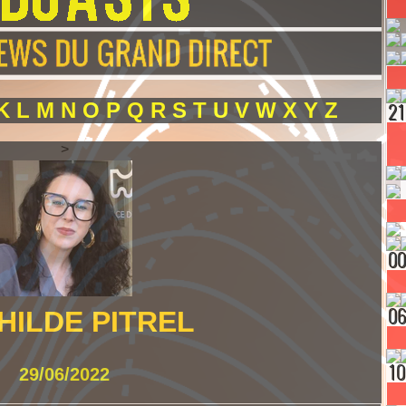
K
L
M
N
O
P
Q
R
S
T
U
V
W
X
Y
Z
>
HILDE PITREL
29/06/2022