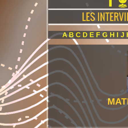
A
B
C
D
E
F
G
H
I
J
MAT