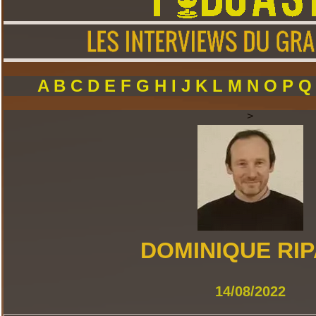
A
B
C
D
E
F
G
H
I
J
K
L
M
N
O
P
>
DOMINIQUE RI
14/08/2022