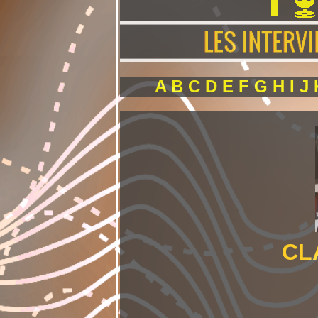
A
B
C
D
E
F
G
H
I
J
CL