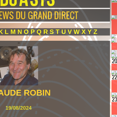
K
L
M
N
O
P
Q
R
S
T
U
V
W
X
Y
Z
>
AUDE ROBIN
19/08/2024