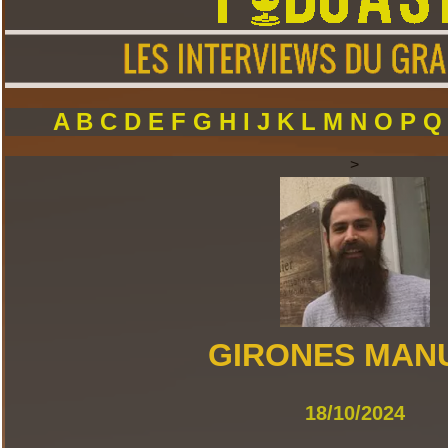
A
B
C
D
E
F
G
H
I
J
K
L
M
N
O
P
>
GIRONES MAN
18/10/2024