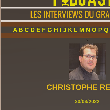
A
B
C
D
E
F
G
H
I
J
K
L
M
N
O
P
>
CHRISTOPHE R
30/03/2022