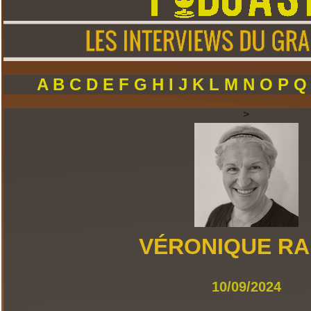
A
B
C
D
E
F
G
H
I
J
K
L
M
N
O
P
>
VÉRONIQUE RA
10/09/2024