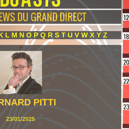
K
L
M
N
O
P
Q
R
S
T
U
V
W
X
Y
Z
>
RNARD PITTI
23/01/2025