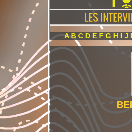
A
B
C
D
E
F
G
H
I
J
BE