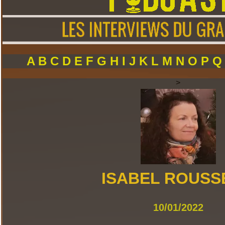
A
B
C
D
E
F
G
H
I
J
K
L
M
N
O
P
>
ISABEL ROUSS
10/01/2022