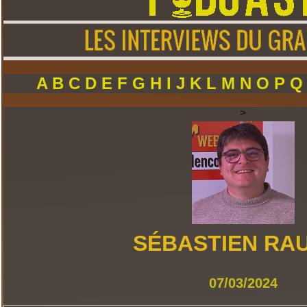
A
B
C
D
E
F
G
H
I
J
K
L
M
N
O
P
>
SÉBASTIEN RA
07/03/2024