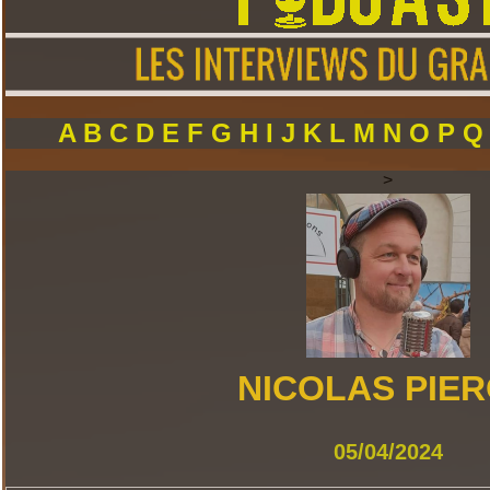
A
B
C
D
E
F
G
H
I
J
K
L
M
N
O
P
>
NICOLAS PIE
05/04/2024