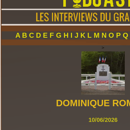
A
B
C
D
E
F
G
H
I
J
K
L
M
N
O
P
>
DOMINIQUE RO
10/06/2026