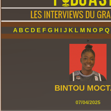
A
B
C
D
E
F
G
H
I
J
K
L
M
N
O
P
>
BINTOU MOC
07/04/2025