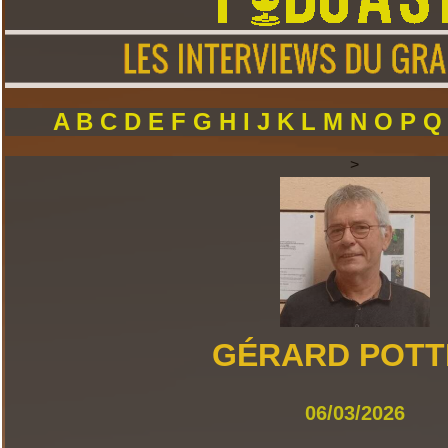
A
B
C
D
E
F
G
H
I
J
K
L
M
N
O
P
>
GÉRARD POTT
06/03/2026