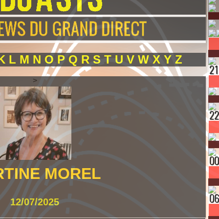
K
L
M
N
O
P
Q
R
S
T
U
V
W
X
Y
Z
>
TINE MOREL
12/07/2025