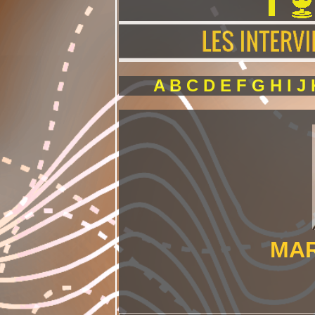
A
B
C
D
E
F
G
H
I
J
MAR