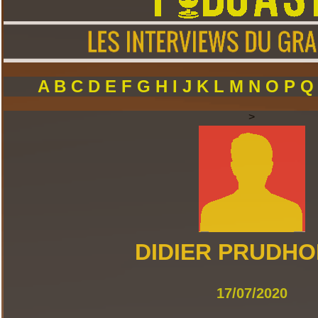
A
B
C
D
E
F
G
H
I
J
K
L
M
N
O
P
>
DIDIER PRUDH
17/07/2020