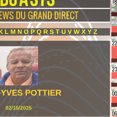
K
L
M
N
O
P
Q
R
S
T
U
V
W
X
Y
Z
>
-YVES POTTIER
02/10/2025