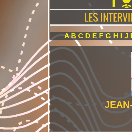
A
B
C
D
E
F
G
H
I
J
JEAN