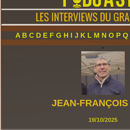
A
B
C
D
E
F
G
H
I
J
K
L
M
N
O
P
>
JEAN-FRANÇOIS
19/10/2025