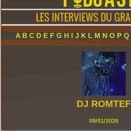
A
B
C
D
E
F
G
H
I
J
K
L
M
N
O
P
>
DJ ROMTEF
09/01/2026