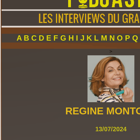
A
B
C
D
E
F
G
H
I
J
K
L
M
N
O
P
>
REGINE MONT
13/07/2024