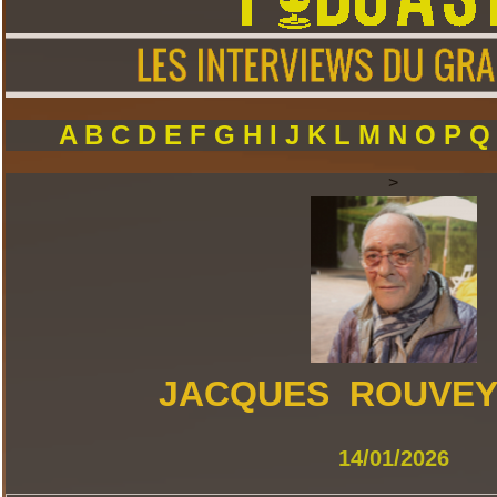
A
B
C
D
E
F
G
H
I
J
K
L
M
N
O
P
>
JACQUES ROUVEY
14/01/2026