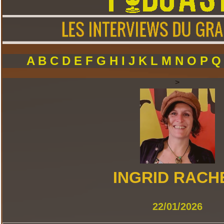
A
B
C
D
E
F
G
H
I
J
K
L
M
N
O
P
>
INGRID RACH
22/01/2026