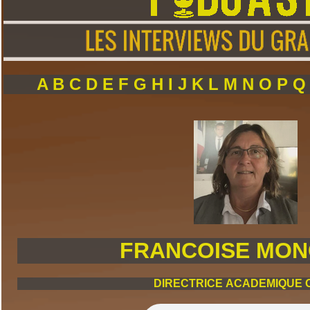
A
B
C
D
E
F
G
H
I
J
K
L
M
N
O
P
FRANCOISE MO
DIRECTRICE ACADEMIQUE 