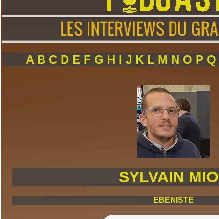
A
B
C
D
E
F
G
H
I
J
K
L
M
N
O
P
SYLVAIN MI
EBENISTE