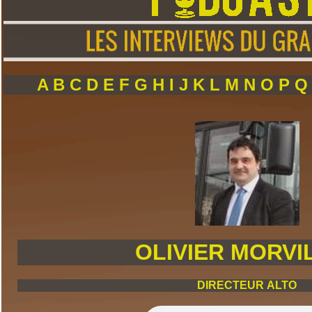
A
B
C
D
E
F
G
H
I
J
K
L
M
N
O
P
OLIVIER MORVI
DIRECTEUR ALTO