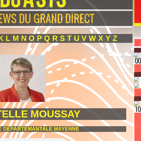
K
L
M
N
O
P
Q
R
S
T
U
V
W
X
Y
Z
TELLE MOUSSAY
E DÉPARTEMANTALE MAYENNE