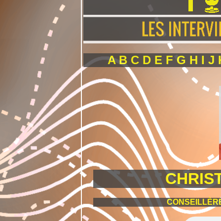
A
B
C
D
E
F
G
H
I
J
CHRIS
CONSEILLÈR