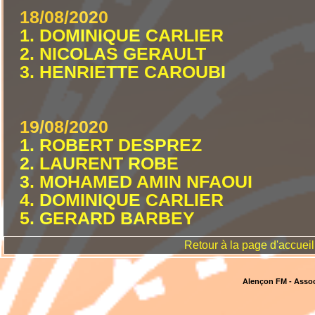
18/08/2020
1. DOMINIQUE CARLIER
2. NICOLAS GERAULT
3. HENRIETTE CAROUBI
19/08/2020
1. ROBERT DESPREZ
2. LAURENT ROBE
3. MOHAMED AMIN NFAOUI
4. DOMINIQUE CARLIER
5. GERARD BARBEY
Retour à la page d'accueil
Alençon FM - Assoc